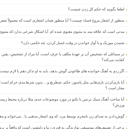
لطفا بگویید که حکم کل زدن چیست؟
منظور از اشعار مروج فساد چیست؟ آیا منظور همان اشعاری است که معمولاً شعرا
مدتی است که علاقه مند به مثنوی معنوی شده ام. آیا اشکال شرعی ندارد که مثنوی
شنیدن موزیک و یا آواز خواندن در وقت غسل کردن، چه حکمی دارد؟
در مسائلی که تشخیص آن بر عهدۀ مکلف یا عرف است، آیا مراد از تشخیص، یقین ب
کفایت می‌کند؟
اگر زنم به آهنگ خواننده های طاغوتی گوش بدهد، باید به او تذکر دهم یا لازم نیست
آیا بازی‌کردن بازی‌هایی مثل پاسور، حکم، شطرنچ و ... بدون شرط‌بندی حرام است؟ و آ
مجاز است ؟
آیا ساخت آهنگ سبک ترنس یا تکنو در مورد موضوعات جدی مثلا درباره محیط زی
ورزش؟
گوش‌دادن به صدای زن نامحرم توسط مرد، که وی اشعار مذهبی یا ...می‌خواند و مف
برخی از تصنیف‌های موسیقی نوازندگی به قدری زیبا و دلنشین است که واقعاً پر پر