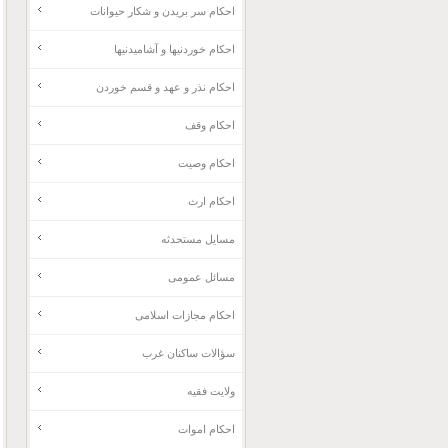
احکام سر بریدن و شکار حیوانات
احکام خوردنیها و آشامیدنیها
احکام نذر و عهد و قسم خوردن
احکام وقف
احکام وصیت
احکام ارث
مسایل مستحدثه
مسائل عمومی
احکام مجازات اسلامی
سؤالات ساکنان غرب
ولایت فقیه
احکام اموات