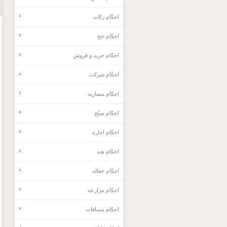
احکام زکات
احکام حج
احکام خرید و فروش
احکام شرکت
احکام مضاربه
احکام صلح
احکام اجاره
احکام هبه
احکام جعاله
احکام مزارعه
احکام مساقات