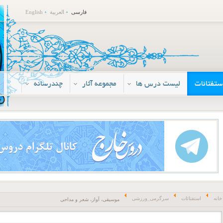
فارسی
العربية
English
ستفتائات
لیست درس ها
مجموعه آثار
چندرسانه
خانه
استفتائات
سرگرمی_ورزشی
موسیقی، آواز، شعر و مداحی