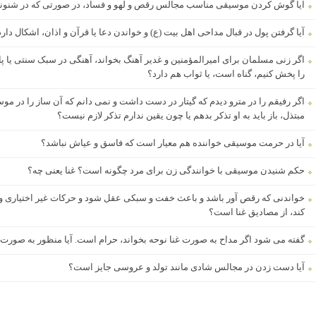
آیا گوش کردن موسیقی مناسب مجالس رقص و لهو و فساد، در صورتی که در شنونده
آیا گرفتن پول در قبال مداحی اهل بیت (ع) و خواندن دعا یا قرآن و اذان، اشکال دار
اگر زنی مسلمان برای امیرالمؤمنین و غدیر آهنگ بخواند، آهنگی در سبک سنتی یا پ
را پخش کنیم، گناه است، یا ثواب هم دارد؟
اگر رفیقم را در مترو دیدم که گیتار در دست داشت و نمی دانم که آن ساز را در م
مبتذل، باز باید به او تذکر بدهم یا چون یقین ندارم تذکر لازم نیست؟
آیا در حرمت موسیقی خواننده هم معیار است که فاسق و عیاش نباشد؟
حکم شنیدن موسیقی با خوانندگی زن برای مرد چگونه است؟ غنا یعنی چه؟
خواندنی که رقص آور باشد و باعث خفت و سبکی عقل شود و حرکات غیر اختیاری و نام
کند، از مصادیق غنا است؟
گفته می شود اگر مداح به صورت غنا نوحه بخواند، حرام است. آیا منظور به صور
آیا دست زدن در مجالس شادی مانند تولد و عروسی جایز است؟