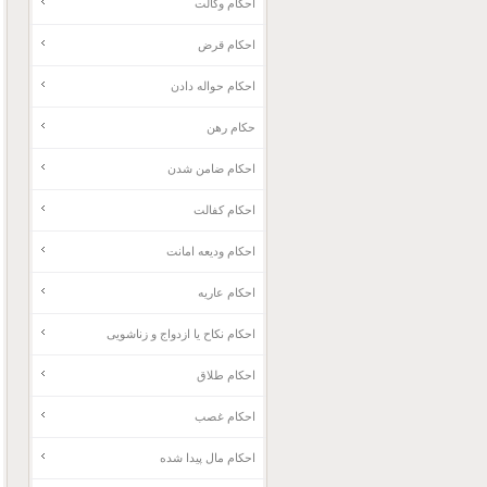
احکام وکالت
احکام قرض
احکام حواله دادن
حکام رهن
احکام ضامن شدن
احکام کفالت
احکام ودیعه امانت
احکام عاریه
احکام نکاح یا ازدواج و زناشویی
احکام طلاق
احکام غصب
احکام مال پیدا شده