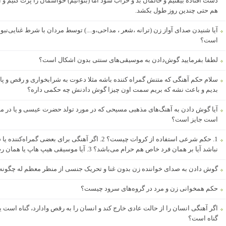
دست افتاده بیفتیم و حالمان بد و خراب شود اما (بتوانیم) حواسمان را پرت کنیم و آ
هم حتی چندین روز طول بکشد.
آیا شنیدن صدای آواز زن (ترانه ،شعر ، مداحی،و....) توسط مردان با شرط غنایی‌نب
است؟
لطفا بفرمایید گوش‌دادن به موسیقی‌های سنتی بدون اشکال است؟
سلام حکم آهنگی که متنش گمراه کننده باشه مثلا دعوت به شرابخواری و رقص و پ
بدیم و باعث نشه که بریم سمت اون چیزا گوش دادنش چه حکمی داره؟
آیا گوش دادن به آهنگ‌های مذهبی مسیحی که در مورد تولد حضرت عیسی و یا در
است جایز است؟
1. حکم شرعی استفاده از کروات چیست؟ 2. اگر آهنگی برای 
نباشد آیا بر همان فرد خاص هم حرام می‌باشد؟ 3. آیا موسیقی هیپ هاپ یا همان رپ حرام هست؟
گوش دادن به صدای خواننده زن بدون غنا و تحریک جنسی از منظر معظم له چگون
حکم همخوانی زن و مرد در گروه‌های سرود چیست؟
اگر آهنگی انسان را از حالت عادی خارج کند و انسان را به رقص وادارد، گناه است ی
گناه است؟