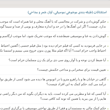
استفتائات
(
طبقه بندی موضوعی
:
موسیقی، آواز، شعر و مداحی
)
حکم گوش‌دادن و شرکت در مجالسی که با آهنگ محلی و غنا همراه است که موجب 
ندارد، چیست؟ اگر این آهنگ‌ها را در حد و اندازه متعارف و بومی از صدا و سیما گ
گوش‌دادن به غنا و موسیقی ضبط‌شده که موجب تحریک شود، اما موجب ارگاسم و
در جایی فرمودید به کسی که فیلم حرام دیده بود ( مثل فیلم جنسی ) گفتین احتیاط 
احتیاط واجب حرام است؟ آیا اگه فیلم مثلا پورن بدون خروج منی ببینیم و استمنا نک
آیا ضبط کردن نوحه و یا آواز روی سی دی برای یک زن مسلمان حرام است؟
تعیین قیمت برای سخنرانی و مداحی حکمش چیست؟
گاهی در خیابان ها و یا راهرو مترو یا در اتوبوس ها دیده می شود کسی از طریق ن
درآمد می کند، حکم کمک به این افراد چیست؟
آیا کسی که غنا و مطربی می کرده است، باید به دیگران بگوید که من دبگر راضی ن
هایم را از بین ببرید یا همین که توبه کند کافی ست؟
حکم کمک مالی به مستمندان و فقرا از طریق نواختن موسیقی یا برگزاری کنس