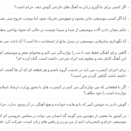
اگر کسی برای یادگیری زبان به آهنگ های خارجی گوش دهد، حرام است؟
آیا اگر کسی موسیقی جایز بشنود و شهوتش تحریک شود اما موجب خروج منی نشو
حکم نشان دادن آلات موسیقی از صدا و سیما چیست در حالی که نحوۀ نواختن مطر
آیا نگهداری سازهایی موسیقی در منزل مانع از استجابت دعا است؟ آیا باعث می شو
گاهی برای آهنگی فقط چند تا نت را نوازندگی می کنم و محتوای شعر و موسیقی ای 
این آهنگ کامل شد و معلوم شد ایراد شرعی داشته است، گناه کرده ام؟
برای اجرای کنسرت من باید در خدمت گروه باشم و هر قطعه ای که آن ها گفتند، اجرا
داشته باشد، گناهی گردن من است؟
اگر با قطعاتی که من نوازندگی می کنم در کنسرت های با مجوز وزارت ارشاد اسلامی
نوازنده است یا خود مکلف؟
گوش دادن به جوشن کبیر که بانو هایده خوانده و هیچ آهنگی در آن وجود ندارد، حر
در کشور ما بعضی از مؤمنین می گویند گه انسان می تواند در مجلس عروسی ای که 
موسیقی حرام و نامحرمان اعم از مرد و زن و رقص های زنان است، شرکت کرد. فت