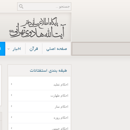
صفحه اصلی
قرآن
اخبار
ا
طبقه
بندی استفتائات
احکام تقلید
احکام طهارت
احکام نماز
احکام روزه
احکام خمس