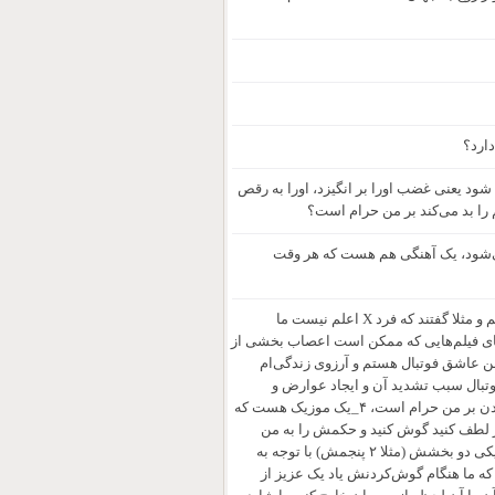
ارد؟
ود یعنی غضب اورا بر انگیزد، اورا به رقص
را بد می‌‌کند بر من حرام است؟
می‌شود، یک آهنگی هم هست که هر وقت
۱_ در انتخاب مرجع تقلید اگر ما از دو فردی که قدرت تشخیص اعلم را دارند پرسیدیم و مثلا گفتند که فرد X اعلم‌ نیست ما
 دیگه بپرسیم تا شاید ۲نفرشون گفتن اعلمه؟ ۲_حکم تماشای فیلم‌هایی که ممکن است اعصاب بخشی از
 را خرد کند و... اما در بنده تأثیر نداشته باشد برای من چه حکمی دارد؟ ۳_ من عاشق فوتبال هستم و آرزوی زندگی‌ام
وتبال سبب تشدید آن و ایجاد عوارض و
آسیب‌های بسیار شدید و بد و عجیب و تقریبا وحشتناکی می‌شود؛ آیا فوتبال بازی کردن بر من حرام است، ۴_یک موزیک هست که
 لطف کنید گوش کنید و حکمش را به من
بگویید بینهایت سپاسگزارتان می‌شوم: عشق و گناه رضابهرام ۵_اگر یک موزیکی ؛ یکی دو بخشش (‌مثلا ۲ پنجمش) با توجه به
اش نه؛ حکمش چیست؟ ۶_اگر موزیکی باشد که ما هنگام گوش‌کردنش یاد یک عزیز از