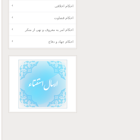
احکام اخلاقی
احکام قضاوت
احکام امر به معروف و نهی از منکر
احکام جهاد و دفاع