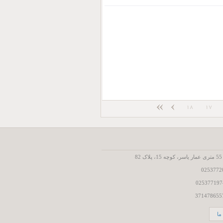
18
17
8
ما