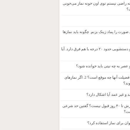
ته راضی نیستم توی اون خونه نماز می‌خونی
ت؟
صورت را پماد زینک بزنم. چگونه باید نمازها
ما در خارج از کشور خانه‌ای رهن کرده‌ایم و بعد از جابجایی متوجه شدیم جهت قبله و دستشویی حدود ۲۰ درجه با هم فرق دارد. آیا
 عصر به چه نیتی باید خوانده شود؟
1. آیا نوافل یومیه، دارای وقت فضیلت می‌باشند یا خیر? در صورت مثبت‌بودن، وقت فضیلت آنها چه موقع است؟ 2. اگر نمازهای
وند؟
و غیر عمد آیا اشکال دارد؟
در رابطه با سؤال fa11876 مگر اینجوری نبود که کسی که مشروب خورده باشه نمازش تا ۴۰ روز قبول نیست؟ گفتین حد شرعی
ست؟
ان برای نماز استفاده کرد؟