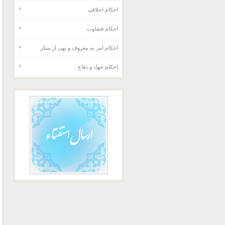
احکام اخلاقی
احکام قضاوت
احکام امر به معروف و نهی از منکر
احکام جهاد و دفاع