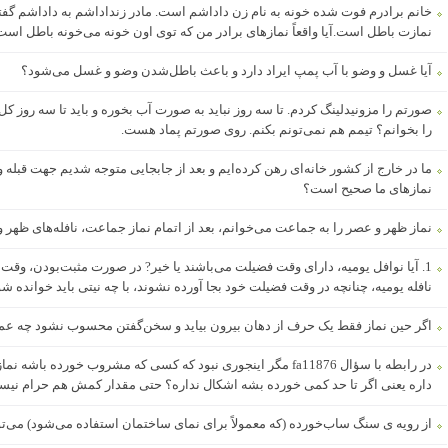
خانم برادرم فوت شده خونه به نام زن داداشم است. مادر زنداداشم به داداشم گف
نمازت باطل است.آیا واقعاً نمازهای برادر من که توی اون خونه می‌خونه باطل اس
آیا غسل و وضو با آب پمپ ایراد دارد و باعث باطل‌شدن وضو و غسل می‌شود؟
صورتم را مزونیدلینگ کردم. تا سه روز نباید به صورت آب بخوره و باید تا سه روز کل 
را بخوانم؟ تیمم هم نمی‌تونم بکنم. روی صورتم پماد هست.
نمازهای ما صحیح است؟
نماز ظهر و عصر را به جماعت می‌خوانم، بعد از اتمام نماز جماعت، نافله‌های ظهر و
نافله یومیه، چنانچه در وقت فضیلت خود بجا آورده نشوند، با چه نیتی باید خوانده ش
اگر حین نماز فقط یک حرف از دهان بیرون بیاید و سخن‌گفتن محسوب نشود چه عمد 
داره یعنی اگر تا حد کمی خورده بشه اشکال نداره؟ حتی مقدار کمش هم حرام نی
از رویه ی سنگ ساب‌خورده (که معمولاً برای نمای ساختمان استفاده می‌شود) می‌تو