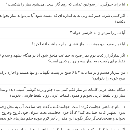
آیا برای جلوگیری از سوختن غذایی که روی گاز است، می‌شود نماز را شکست؟
اگر کسی شرب خمر کند ولی نه به اندازه ای که مست شود آیا می‌تواند نماز بخواند
بکشد؟
آیا نماز را می‌توان به فارسی خواند؟
آیا نماز مغرب رو میشه به نماز عشای امام جماعت اقتدا کرد؟
اگر نمازگزار رکعت دوم نماز صبح به جماعت ملحق شود آیا در هنگام تشهد و سلام ل
فقط برای رکعت دوم نماز سه و چهار رکعتی است؟
من سرباز هستم و در ساعات ۲ تا ۶ صبح در پست نگهبانی و تنها ه
صبح خودم را بخوانم؟
هنگام تلفظ عربی کلمات در نماز فکم کمی میاد جلو و پرده گوشم آسیب دیده و مدا
نماز رو با تلفظ عربی نخونم و همون کلمات عربی رو با تلفظ فارسی بخونم؟
۱. امام جماعتی حجامت کرده است. حجامت‌کننده گفته چند ساعت آب به محل زخم نر
بخواند و بعدحجامت‌گر دیگر بگوید این مقدار تأخیر لازم نبوده حکم نمازهای خواند
اگر در نماز شک کنم که دو تا سجده رفتم یا یکی؛ اما احتمال خیلی زیاد بدم دو تا بود