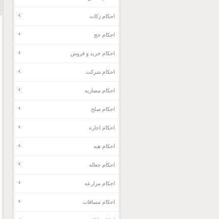
احکام زکات
احکام حج
احکام خرید و فروش
احکام شرکت
احکام مضاربه
احکام صلح
احکام اجاره
احکام هبه
احکام جعاله
احکام مزارعه
احکام مساقات