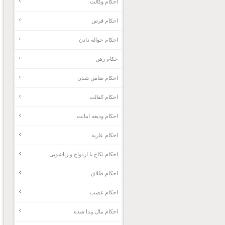
احکام وکالت
احکام قرض
احکام حواله دادن
حکام رهن
احکام ضامن شدن
احکام کفالت
احکام ودیعه امانت
احکام عاریه
احکام نکاح یا ازدواج و زناشویی
احکام طلاق
احکام غصب
احکام مال پیدا شده