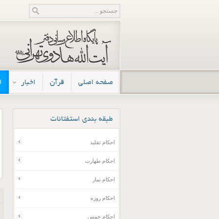
صفحه اصلی
قرآن
اخبار
ا
طبقه
بندی استفتائات
احکام تقلید
احکام طهارت
احکام نماز
احکام روزه
احکام خمس