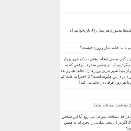
بنده مشکلم روده پر از هوا است و در طول نماز باد از شکم خارج می‌شود. بعضی وقت‌ها مجبورم هر نماز را 4 بار بخوانم. آیا
 یا نه. حکم نماز و روزه چیست؟
از کنم، بعضی اوقات وقتی به یک شهر پرواز
میگردیم، اما در بعضی سفرها موقعی که به
 از مبدا شهر تبریز پروازها را انجام دهیم و بعد
از دو یا سه روز به تهران بازگردیم. حال سوال من این است: 1- در اینصورت حکم روزه برای من چگونه است؟ 2- اخیرا به علت کم
یم یا هر روز، فرقی در حکم می کند؟
رده باشد، چه باید بکند؟
صی در حد مسافت شرعی می رود آیا این شخص
کثیرالسفر است و هر گاه برود هرچند گذری و تفریحی نماز و روزه‌اش کامل است؟ ۲. اگر در آن محل مکانی را بخرد که به همین
ود؟