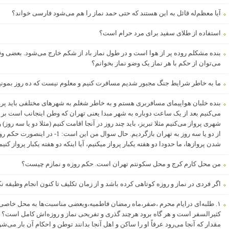
آیا معظم‌له قائل به این هستند که حتی حمد نماز را هم می‌شود فارسی خواند؟
استفاده از طلای سفید برای مرد حرام است؟
می‌توان از حکم با هر نماز یک وضو نماز بخوانم؟
ما به خاطر شرایط جنگ مجبور شدیم مسافرت کنیم و معلوم نیست که ده روز بمونیم
بنده خلبان هواپیمای مسافربری هستم و به خاطر شغلم به شهرهای مختلفی باید پرو
می‌کنیم بعد از یک ساعت دوباره به شهر مبدا یعنی تهران که وطن اینجانب است بر 
شهری پرواز می‌کنیم مثلا تبریز، باید چند روز در آنجا اقامت کنیم (مثلا دو یا سه روز) و
شدن پروازها، ما حدودا دو هفته یکبار پرواز میکنیم، آیا اینکه دو هفته یکبار پرواز کن
من محل کارم کرج و محل سکونتم تهران است. حکم روزه و نمازم چیست؟
اگر فردی در نماز و روزه کوتاهی کرده باشد و از زمان تکلیف تا کنون انجام وظیفه نک
۱. طلبه‌ای درایام محرم ،صفر،ماه رمضان فاطمیه،وبعضی مناسبت‌ها به محل خا
مقدار که آنجا می‌رود عرفاً او را ساکن و اهل آنجا بدانند توطن و احکام آن بار می‌ش