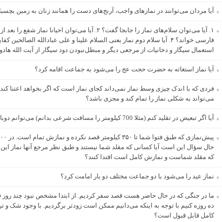
آیا مردان می‌توانند در نمازهای واجب، آرنج‌های دست را همانند زنان به زمین بچسبا
استعمال سیگار و دخانیات از مرجعی دیگر و مبطل‌نبودن دود سیگار از آیت الله هادو
آیا نماز استغاثه به حضرت حجت عج را می‌شود به جماعت اقامه کرد؟
فردی که با اندک چیزی وسط نماز نمی‌داند کجای نماز است که اگر بخواهد اعتنا کند 
می‌تواند به شکلی نماز را تمام کند و مجزی باشد؟
آیا اگر تبعیض در تقلید کنم (مثلا 700 کیلومتر را مسافت شرعی بدانم) می‌توانم دوباره به همان فتوای 45 کیلومتر برگردم؟
حال سؤال این است آیا کسانی که مقلد شما نیستند و طبق نظر مرجع آنها نماز این 
که مقلد شماست و نمازش کامل است اقتدا کنند؟
نماز عید را می‌شود با دو جماعت مختلف دو بار امامت کرد؟
ما در جنگی که در حال حاضر هست قصد سفر کردیم. از ابتدا مشخص نبود چند روز ق
ده روزه کنیم با توجه به اینکه می‌دانیم ممکن است زودتر برگردیم. با وجود شک و ترد
کامل قابل قبول است؟