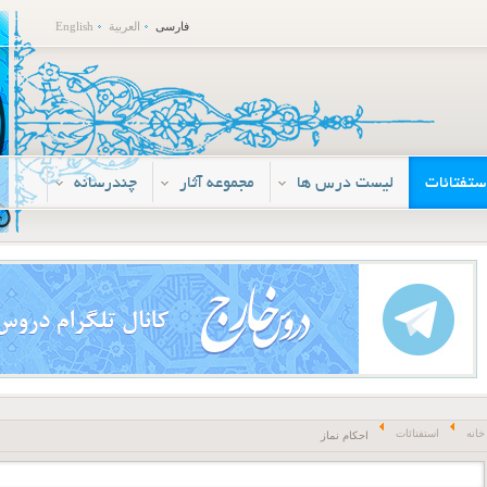
فارسی
العربية
English
ستفتائات
لیست درس ها
مجموعه آثار
چندرسانه
خانه
استفتائات
احکام نماز