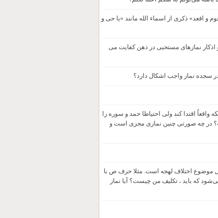
وم و اقعد» ذکری از اسماء الله مانند «یا حی و
ه در ذهن از اذان و اقامه نماز کفایت می‌کند؟ 2.آیا قرائت و اذکار نمازهای مستحبی در ذهن کفایت می
 در سجده نماز واجب اشکال دارد؟
واقعاً اقتدا کند ولی احتیاطا حمد و سوره را
؟ در چه صورتی چنین نمازی مجزی است و
ال موضوع اختلاف لهجه است. مثلا حرف ص با
‌شود که باید ، تکلیف من چیست؟ آیا نماز