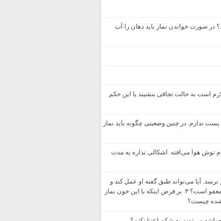
؟ در صورت خواندن نماز باید دهان را آب
ازم است به حالت تجافی بنشیند یا این حکم
ستم و اجازه ترک پست ندارم. در چنین وضعیتی چگونه باید نماز
م توش هوا می‌افته. اشکالی نداره یه مدت
سد. آیا می‌تواند طبق گفته او عمل کند و
بدون تطهیر اقامه جماعت کند؟ ۲. آیا خون حجامت، تحت عنوان خون قروح وجروح معفو است؟ ۳. بر فرض اینکه با این خون نماز
ه‌شده چیست؟
ه باشه می‌تونم به شکم اعتنا نکنم؟