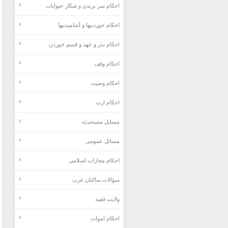
احکام سر بریدن و شکار حیوانات
احکام خوردنیها و آشامیدنیها
احکام نذر و عهد و قسم خوردن
احکام وقف
احکام وصیت
احکام ارث
مسایل مستحدثه
مسائل عمومی
احکام مجازات اسلامی
سؤالات ساکنان غرب
ولایت فقیه
احکام اموات