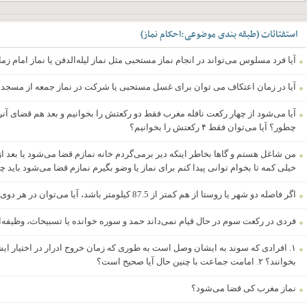
استفتائات
(
طبقه بندی موضوعی
:
احکام نماز
)
آیا فرد مسلوس می‌تواند در انجام نماز مستحبی مثل نماز لیله‌الدفن یا نماز امام زم
آیا در زمان اعتکاف می توان برای غسل مستحبی یا شرکت در نماز جمعه از مسجد
چطور؟ آیا می‌توان فقط ۴ رکعتش را بخوانیم؟
من شاغل هستم و گاها بخاطر اینکه دیر برمی‌گردم خانه نمازم قضا می‌شود یا بعد 
خیلی کمه تا بخوام توانی پیدا کنم برای نماز یا وضو بگیرم نمازم قضا می‌شود باید چ
اگر فاصله دو شهر یا روستا از هم کمتر از 87.5 کیلومتر باشد، آیا می‌توان در هر دوی آنها نماز جمعه برگزار کرد؟
فردی در رکعت سوم در حال قیام نمی‌داند حمد و سوره خوانده یا تسبیحات، وظیف
۱. افرادی که سوند به ایشان وصل است به طوری که زمان خروج ادرار در اختیار ایش
بخوانند؟ ۲. امامت جماعت با چنین حال آیا صحیح است؟
نماز مغرب کی قضا می‌شود؟