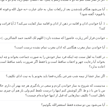
آیا می‌شود هنگام بلندشدن بعد از رکعات نماز، به جای عبارت «به حول الله و قوته‌ اق
یا قیوم» گفته شود؟
1. آیا خواندن اذان و اقام
کند؟
خواندن فراز آخر زیارت عاشورا که سجده دارد ( اللهم لک الحمد حمد الشاکرین...)
آیا خواندن نماز مغرب هنگامی که اذان مغرب تمام نشده درست است؟
در اقتدا به اهل سنت چه اینکه فرد نماز خودش را به صورت جماعت بخواند و چه اینکه 
بخواند آیا رعایت جهر و اخفات ساقط است و یا فقط اگر ضرورت باشد ساقط است
اعاده ندارد؟
اگر نماز عشا از نیمه شب شرعی بگذره قضا باید بخونم یا به نیت ادای تکلیف؟
مدتیست که شروع به نماز خواندن کردم و سعی در یادگیری هر چه بهتر آن دارم. ح
س یا ض با ذ و ظ. اگر کوشش کنم اینها را درست تلفظ کنم ولی باز هم آن چیزی نمی
باطل است؟ تکلیف نمازهایی که قبل از اینها خوانده‌ام چیست؟
آیا می‌شود بین دو سجده فقط استغفرالله بگوئیم؟