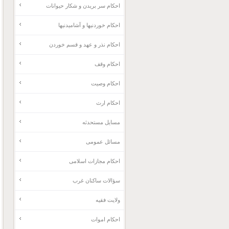
احکام سر بریدن و شکار حیوانات
احکام خوردنیها و آشامیدنیها
احکام نذر و عهد و قسم خوردن
احکام وقف
احکام وصیت
احکام ارث
مسایل مستحدثه
مسائل عمومی
احکام مجازات اسلامی
سؤالات ساکنان غرب
ولایت فقیه
احکام اموات