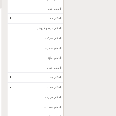
احکام زکات
احکام حج
احکام خرید و فروش
احکام شرکت
احکام مضاربه
احکام صلح
احکام اجاره
احکام هبه
احکام جعاله
احکام مزارعه
احکام مساقات