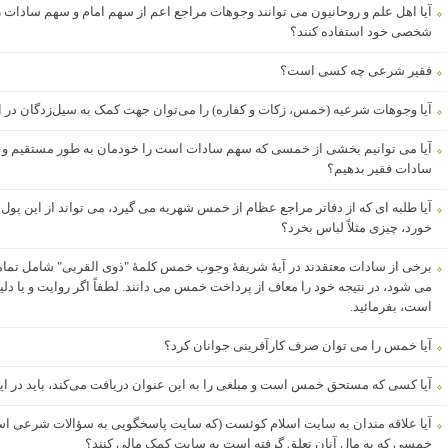
آیا اهل علم و روحانیون می توانند وجوهات مراجع اعم از سهم امام و سهم ساد
شخصی خود استفاده کنند؟
فقیر شرعی چه کسی است؟
آیا وجوهات شرعیه (خمس، زکات و کفاره) را می‌توان جهت کمک به سیل‌زدگان در ای
آیا می توانیم بخشی از خمسی که سهم سادات است را خودمان به طور مستقیم و بدون
سادات فقیر بدهیم؟
آیا طلبه ای که از دفاتر مراجع عظام از خمس شهریه می گیرد، می تواند از این پ
خورد، چیزی مثلاً لباس بخرد؟
برخی از سادات معتقدند در آیۀ شریفۀ وجوب خمس کلمۀ "ذوی القربی" شامل تمام
می شود، در نتیجه خود را معاف از پرداخت خمس می دانند. لطفاً اگر روایت و یا
است، بفرمائید.
آیا خمس را می توان صرف کارآفرینی جوانان کرد؟
آیا کسی که مستحق خمس است و مبلغی را به این عنوان دریافت می‌کند، باید در این
آیا علاقه مندان به سایت اسلام کوئست (که سایت پاسخگویی به سؤالات شرعی اس
خمسی که به مال آنان تعلق گرفته است به سایت کمک مالی کنند؟