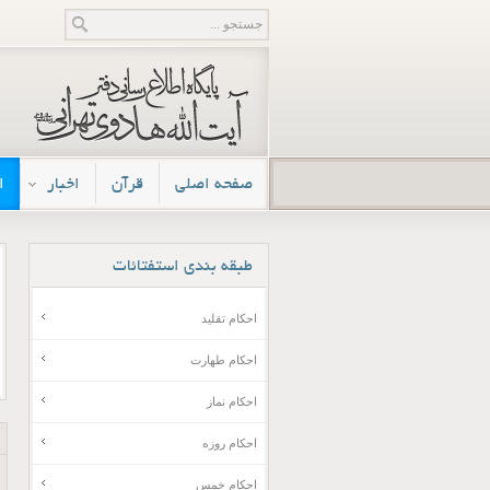
صفحه اصلی
قرآن
اخبار
ا
طبقه
بندی استفتائات
احکام تقلید
احکام طهارت
احکام نماز
احکام روزه
احکام خمس