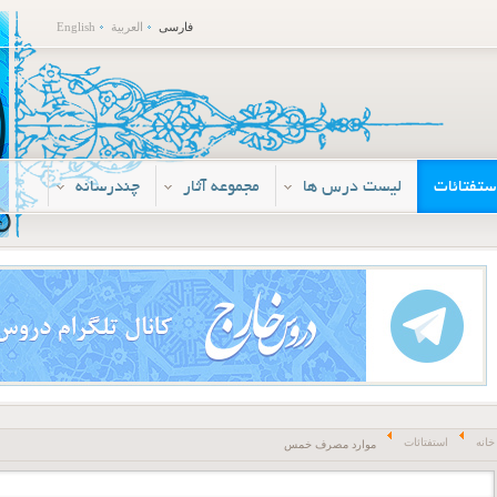
فارسی
العربية
English
ستفتائات
لیست درس ها
مجموعه آثار
چندرسانه
خانه
استفتائات
موارد مصرف خمس