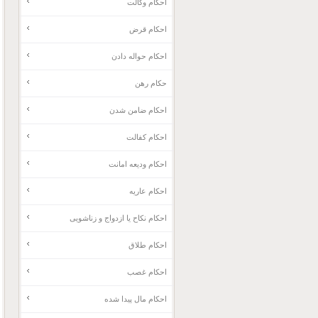
احکام وکالت
احکام قرض
احکام حواله دادن
حکام رهن
احکام ضامن شدن
احکام کفالت
احکام ودیعه امانت
احکام عاریه
احکام نکاح یا ازدواج و زناشویی
احکام طلاق
احکام غصب
احکام مال پیدا شده