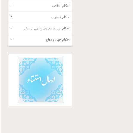
احکام اخلاقی
احکام قضاوت
احکام امر به معروف و نهی از منکر
احکام جهاد و دفاع