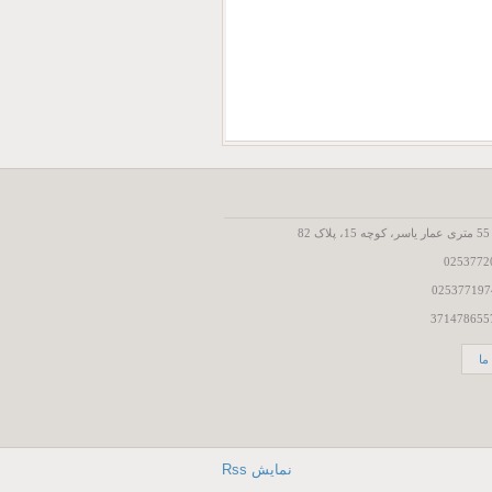
8
ما
نمایش Rss