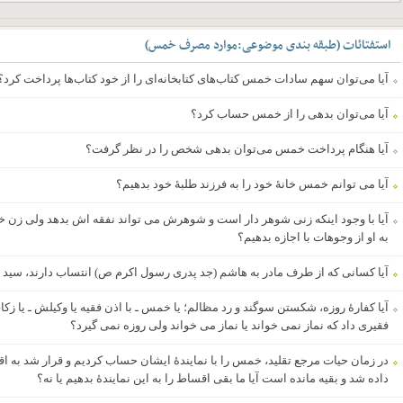
استفتائات
(
طبقه بندی موضوعی
:
موارد مصرف خمس
)
آیا می‌توان سهم سادات خمس کتاب‌های کتابخانه‌ای را از خود کتاب‌ها پرداخت کرد؟
آیا می‌توان بدهی را از خمس حساب کرد؟
آیا هنگام پرداخت خمس می‌توان بدهی شخص را در نظر گرفت؟
آیا می توانم خمس خانۀ خود را به فرزند طلبۀ خود بدهیم؟
آیا با وجود اینکه زنی شوهر دار است و شوهرش می تواند نفقه اش بدهد ولی زن خو
به او از وجوهات با اجازه بدهیم؟
آیا کسانی که از طرف مادر به هاشم (جد پدری رسول اکرم ص) انتساب دارند، سید ب
­آیا کفارۀ روزه، شکستن سوگند و رد مظالم؛ یا خمس ـ با اذن فقیه یا وکیلش ـ یا زک
فقیری داد که ­نماز نمی خواند یا نماز می خواند ولی روزه نمی گیرد؟
در زمان حیات مرجع تقلید، خمس را با نمایندۀ ایشان حساب کردیم و قرار شد به
داده شد و بقیه مانده است آیا ما بقی اقساط را به این نمایندۀ بدهیم یا نه؟