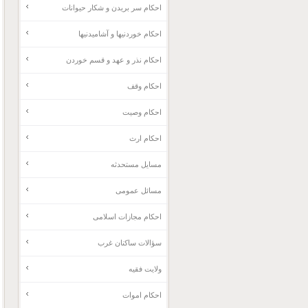
احکام سر بریدن و شکار حیوانات
احکام خوردنیها و آشامیدنیها
احکام نذر و عهد و قسم خوردن
احکام وقف
احکام وصیت
احکام ارث
مسایل مستحدثه
مسائل عمومی
احکام مجازات اسلامی
سؤالات ساکنان غرب
ولایت فقیه
احکام اموات