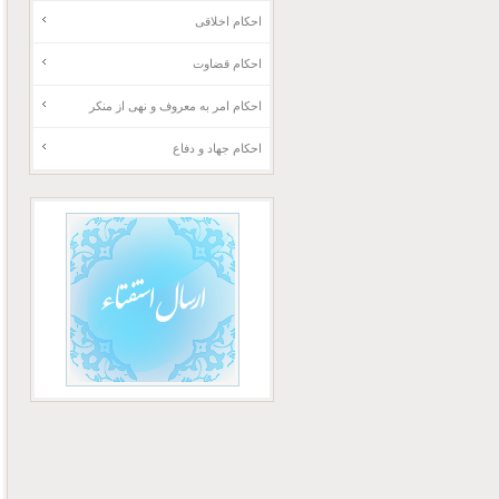
احکام اخلاقی
احکام قضاوت
احکام امر به معروف و نهی از منکر
احکام جهاد و دفاع