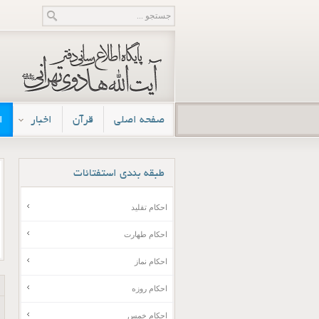
صفحه اصلی
قرآن
اخبار
ا
طبقه
بندی استفتائات
احکام تقلید
احکام طهارت
احکام نماز
احکام روزه
احکام خمس