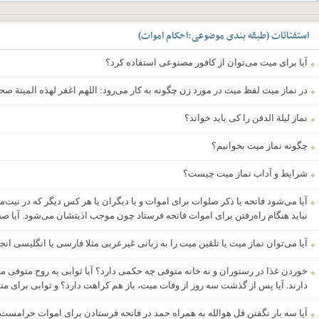
استفتائات
(
طبقه بندی موضوعی
:
احکام اموات
)
آیا برای میت می‌توان از کافور مصنوعی استفاده کرد؟
در نماز میت لفظ میت در مورد زن چگونه به کار می‌رود: اللهم اغفر لهذه المیتة ص
نماز لیلة الدفن را کی باید خواند؟
چگونه نماز میت بخوانیم؟
شرایط و آداب نماز میت چیست؟
آیا می‌شود فاتحه یا ذکر صلوات برای اموات و یا دیگران یا هر کس دیگر که در نیت‌م
نباید هنگام راه‌رفتن برای اموات فاتحه فرستاد چون موجب اذیتشان می‌شود. آیا 
آیا می‌توان نماز میت یا تلقین میت را به زبانی غیرعربی مثلا فارسی یا انگلیسی انج
خوردن غذا در رستوران و نه خانه متوفی چه حکمی دارد؟ آیا ثوابی به روح متوفی می
دارند. آیا پس از گذشت سه روز از وفات میت، باز هم کراهت دارد؟ و ثوابی برای 
آیا سه بار نگفتن قل هوالله به همراه حمد در فاتحه فرستادن برای اموات حرامست