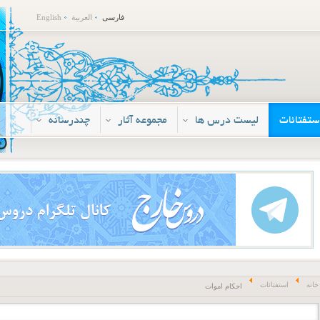
فارسی
العربية
English
ستفتائات
لیست درس ها
مجموعه آثار
چندرسانه
خانه
استفتائات
احکام اموات