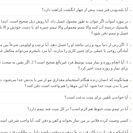
آیا بلندبودن قبر میت بیش از چهار انگشت کراهت دارد؟
در مورد اموات اگر نتوان به طور معمول غسل داد، آیا روش ذیل صحیح است: ابتدا ب
پلاستیک درسته آب کنند والا تیمم معمولی والا تیمم جبیره ای با دست خودش و الا 
غسل و تیمم دفن شود؟
آمادگی روحی یا عملی برای چنین کاری را ندارند، آیا مرد نامحرم می‌تواند متکفل
1. آیا انجام روزه و نماز میت توسط فرد
برای نماز و روزه میت اجیر کرد؟
همانگونه که انسان زنده هنگام استحمام مقداری مو از سر یا بدنش جدا می‌شود،
سر یا بدن میت جدا شود. آیا این موها را هم واجب است دفن کنند؟
آیا خواندن تلقین برای میت بدعت است؟
آیا در تیمم میت حنوط هم لازم است؟ در کل میت چند تیمم دارد؟
کسی وصیت کرده فلانی بر من نماز بخواند و کفن و دفن کند، آیا واجب شرعی ا
آیا اینکه برخی از نزدیکان فرد در یک مقبره مدفون باشند دلیل بر مالکیت فرد نس