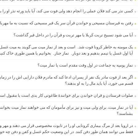
کسی نذر می کند فلان عملی را انجام دهد ولی فوت می کند، آیا باید ورثه نذر او را بج
رفتن به قبرستان مسیحی و خواندن قرآن سر یک قبر مسیحی که نسبت به ما مه
آیا می شود تسبیح تربت کربلا یا مهر تربت و قرآن را در داخل قبر گذاشت؟
یک مومنه به خاطر کرونا فوت شدہ است و بعد از نماز میت می گویند به میت غسل یا
آیا اول غسل یا تیمم بدھیم و بعد دوبارہ نماز جنازہ بخوانیم یا ھمین طوری خاک کنی
نماز یومیه به جماعت در اول وقت مقدم است یا نماز میت؟
اگر بعد از فوت مادر یک نفر از پسران ادعا کند که مادرم فلان دارایی اش را در ز
قسم می خورد، آیا باید مال را به او بدهند؟
صلوات فرستادن و قران خواندن برای خوانندۀ طاغوتی کار بدی است یا مقبول اس
آیا در نماز میت، برای ولی میت و نیز برای مأمومان که می خواهند نماز میت بخوانند
بشناسند؟
در اروپا بعد از مرگ بیماری کرونایی او را در تابوت مخصوصی قرار می دهند و مهر و
فقط می توانند همان طور دفن کنند. در این وضعیت حکم غسل و کفن و دفن چه خوا