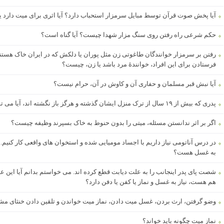
آیا پخش صوت قرآن توسط مبایل سرمزار استحباب دارد؟ آیا اثری برای میت دارد یا
حکم شرعی راه رفتن روی سنگ مزار شهدا چیست؟ آیا گناه است؟
رفتن بر سرمزار خوانندگان طاغوتی زن مثل پوران یا دلکش که در ایران خاک هستند
فرستادن برای این افراد، خوانندۀ مرد باشد یا زن، چیست؟
آیا نبش قبر مسلمان و حفاری آن و کاوش در آن، حرام نیست؟
پدری که بیش از ۱۹ سال از ترک منزل ایشان گذشته و هرگز باز نگشته اند، آیا می توان حکم به موت فرضی وی نمود؟
اگر بر اثر ندانستن مسئله، میتی را بدون حنوط به خاک بسپرند وظیفه چیست؟
در درس آناتومی نیاز داریم با اجساد مومیایی شده و استخوان های واقعی کار کنیم. آ
به غسل هست؟
شصت پای پدر اینجانب را به علت دیابت قطع کرده اند. می خواستم بدانم آیا این 
هم هست، نیاز به غسل و نماز یا کفن یا دفن دارد؟
وضو گرفتن، ارث بردن، غسل میت دادن، نماز میت خواندن و تلقین دادن خنثای 
نماز میت چگونه باید خواند؟