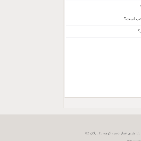
اجب است؟
؟
8