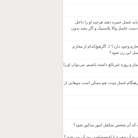
اید غسل جبیره دهند هرچند او را داخل
بادست غاسل والا پلاستیک و اگر نشد بدون
1. اگر زنی از دنیا برود و زنی نباشد او را غسل دهد، آیا ترتیب و اولویتی شرعاً بین محارم وجود دارد؟ 2. اگرهیچ‌کدام از محارم
 غسل این زن شود؟
 غیربالغ صحیح است؟ 2. اگر یقین به صحت نماز و روزه غیربالغ داشته باشیم، می‌توان او را
 درهنگام غسل میت، هم ممکن است موهایی از
ست که آن شخص متکفل امور مذکور شود؟
بت به آن مقبره یا اختصصاصی بود آن می شود؟