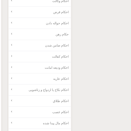
احکام وکالت
احکام قرض
احکام حواله دادن
حکام رهن
احکام ضامن شدن
احکام کفالت
احکام ودیعه امانت
احکام عاریه
احکام نکاح یا ازدواج و زناشویی
احکام طلاق
احکام غصب
احکام مال پیدا شده