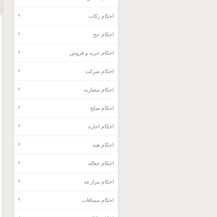
احکام زکات
احکام حج
احکام خرید و فروش
احکام شرکت
احکام مضاربه
احکام صلح
احکام اجاره
احکام هبه
احکام جعاله
احکام مزارعه
احکام مساقات