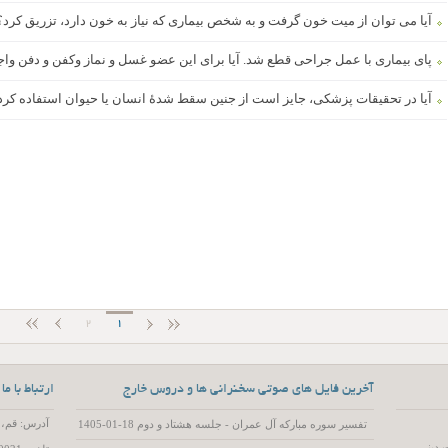
آیا می توان از میت خون گرفت و به شخص بیماری که نیاز به خون دارد، تزریق کرد؟
پای بیماری با عمل جراحی قطع شد. آیا برای این عضو غسل و نماز وکفن و دفن و
آیا در تحقیقات پزشکی، جایز است از جنین سقط شدۀ انسان یا حیوان استفاده کرد
2
1
آخرین فایل های صوتی سخنرانی ها و دروس خارج
ارتباط با ما
آدرس: قم، 55 متری عمار یاسر، کوچه 15، پلاک 2
تفسیر سوره مبارکه آل عمران - جلسه هشتاد و دوم 18-01-1405
 دینی