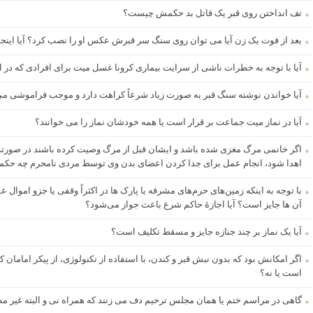
تف انداختن روی قبر یک قاتل بد حکمش چیست؟
بعد از فوت یک زن آیا می توان روی سنگ سر قبرش عکس او را نصب کرد؟ آیا این
آیا با توجه به خطرات ناشی از سرایت بیماری کرونا غسل میت برای افرادی که در اث
آیا خواندن نوشته سنگ قبر به صورت زیاد شرعاً کراهت دارد و موجب فراموشی م
آیا در نماز میت جماعت بر قرار است یا همه خودشان نماز را می خوانند؟
اگر خانمی مرگ مغزی شده باشد و ایشان قبل از مرگ وصیت کرده باشند در صورت
اهدا شود، انجام عمل برای جدا کردن اعضای بدن وی توسط مردی نامحرم چه حکم
با توجه به اینکه زمین‌های حرم‌های مشرفه یا پارک ها در اکثراً وقفی یا جزو اموال ع
آن ها جایز است؟ آیا اجازۀ حاکم شرع باعث جواز می‌شود؟
آیا یک نماز بر چند جنازه جایز و مسقط تکلیف است؟
اگر امکانش بود که بدون نبش قبر و کندن، با استفاده از تکنولوژی، از پیکر امامان
است یا نه؟
گاهی در مراسم ختم یا همان مجلس ترحیم دف می زنند که همراه نی و البته غیر مط