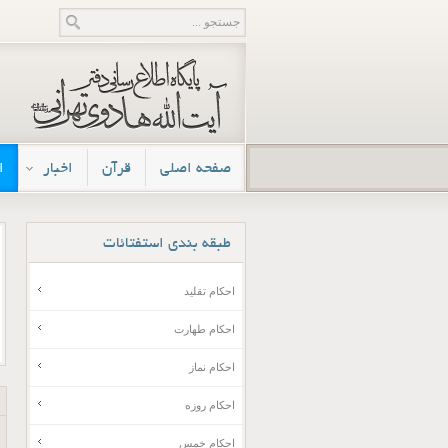
صفحه اصلی
قرآن
اخبار
ا
طبقه
بندی استفتائات
احکام تقلید
احکام طهارت
احکام نماز
احکام روزه
احکام خمس