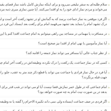
سلام طلبه‌ای به سفر تبلیغی می‌رود و برای اینکه نمازش کامل باشد نماز قضای یق
می‌خواند و مردم نماز ادای خود را به او اقتدا می‌کنند. آیا چنین نمازی مبری ذمه 
اگر فرد موقعی به نماز جماعت برسد که به گمانش او در تشهد رکعت آخر است و لذا د
درک تشهد امام را بنماید بعد تشهد می‌فهمد امام برای رکعت بعد ایستاد این فرد 
در مسافرت یا مهمانی در مساجد بین راهی میتوانم به امام جماعت اقتدا کنم یا این
آیا نماز مأمومین با نهی امام از اقتدا نیز صحیح است؟
از نظر جناب عالی آیا مسافر می تواند نماز جمعه را اقامه کند؟
کسی که در نماز جماعت، یک رکعت را درک نکرده، وظیفه‌اش در رکعت آخر امام 
آیا فرد در حال نماز فرادی یا جماعت می تواند با قطع ذکر چند متر به عقب، جلو، ر
جهت قبله برنگردد؟
امام جماعتی که در طول عمر نمازش قضا نیست آیا او می تواند در شب قدر برای ا
بدھد در یں صورت نیت امام به چه صورت خواهد بود؟
اگر فردی در صف جماعت ایستاده ولی نمی داند تکبیرة الاحرام را گفته یا نه وظی