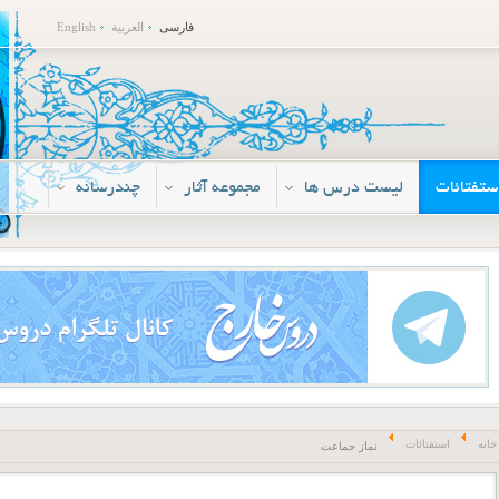
فارسی
العربية
English
ستفتائات
لیست درس ها
مجموعه آثار
چندرسانه
خانه
استفتائات
نماز جماعت