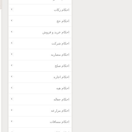
احکام زکات
احکام حج
احکام خرید و فروش
احکام شرکت
احکام مضاربه
احکام صلح
احکام اجاره
احکام هبه
احکام جعاله
احکام مزارعه
احکام مساقات