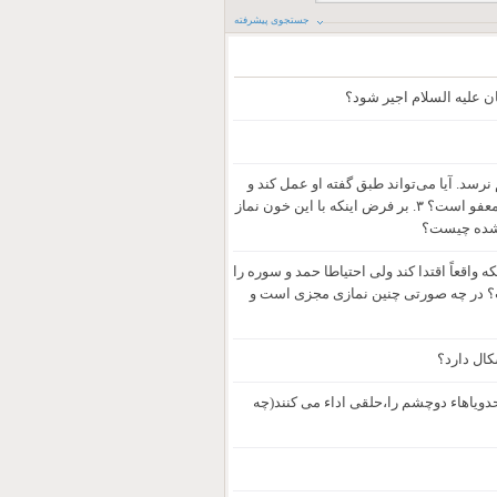
جستجوی پیشرفته
ان علیه السلام اجیر شود؟
سد. آیا می‌تواند طبق گفته او عمل کند و
بدون تطهیر اقامه جماعت کند؟ ۲. آیا خون حجامت، تحت عنوان خون قروح وجروح معفو است؟ ۳. بر فرض اینکه با این خون نماز
ه‌شده چیست؟
واقعاً اقتدا کند ولی احتیاطا حمد و سوره را
؟ در چه صورتی چنین نمازی مجزی است و
کال دارد؟
حدویاهاء دوچشم را،حلقی اداء می کنند(چه