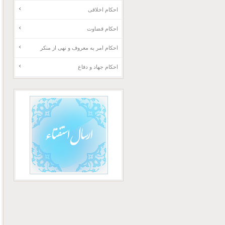
احکام اخلاقی
احکام قضاوت
احکام امر به معروف و نهی از منکر
احکام جهاد و دفاع