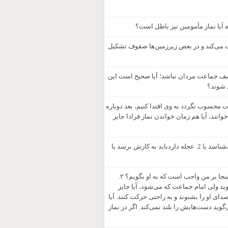
ه آیا نماز مأمومین نیز باطل است؟
ت می‌کند و در بعض زیرزمین‌ها صفوف تشکیل
 صف جماعت مردان نباشد؛ آیا صحیح است این
ل شوند؟
ت محسوب نگردد به وی اقتدا کنیم، بعد دوباره
 نماز می‌خوانند، آیا هم زمان خواندن نماز فرادا جایز
اگر کسی نماز را فرادا بخواند به دلیل اینکه 1. امام جماعت را عادل نمی‌داند یا نمی‌شناسد یا 2. عجله داردباید به کارش برسد یا
۱. شخصی موعظه می‌کند ولی همه یا اکثر آیات قرآن را غلط و اشتباه می‌گوید. آیا اینجا بر من واجب است که به او بگویم؟ ۲.
ید ولی امام جماعت که می‌شود، آیا جایز
ای او را بشنوند و به راحتی حرکت کنند. آیا
کبیرة الاحرام را که می‌گوید دست‌هایش را بلند نمی‌کند. اگر در نماز