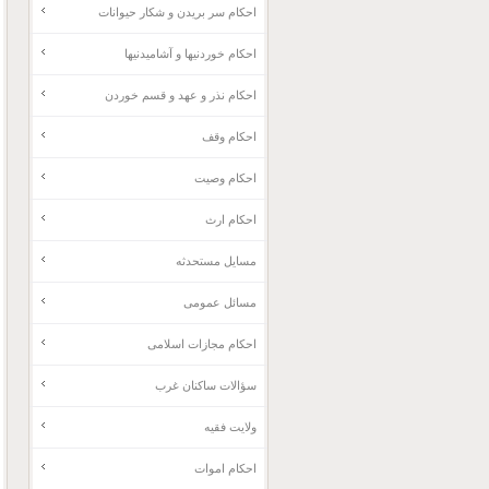
احکام سر بریدن و شکار حیوانات
احکام خوردنیها و آشامیدنیها
احکام نذر و عهد و قسم خوردن
احکام وقف
احکام وصیت
احکام ارث
مسایل مستحدثه
مسائل عمومی
احکام مجازات اسلامی
سؤالات ساکنان غرب
ولایت فقیه
احکام اموات