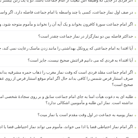
اگر فردی در جایی که وظیفه اش تبعیت از امام جماعت باشد، دو یا یک رکن بیشتر ب
در صف اول نماز جماعت، کسی با چند واسطه با امام جماعت فاصله دارد، اگر واسطه ه
اگر امام جماعت سورۀ کافرون بخواند و یک آیه آن را نخواند و مأموم متوجه شود
حداکثر فاصله بین دو نمازگزار در نماز جماعت چقدر است؟
آیا اقتدا به امام جماعتی که پروتکل بهداشتی را مانند زدن ماسک رعایت نمی کند، 
آیا اقتداء به فردی که می دانیم قرائتش صحیح نیست، جایز است؟
اگر امام جماعت مقلد فردی است که وقت نماز مغرب را ذهاب حمره مشرقیه بداند
صرف استتار قرص شمس را کافی بداند حال اگر امام موقع استتار قرص از روی غفلت
صحیح است؟
طلبه ای به دعوت هیأت امنا به جای امام جماعت سابق و بر روی سجادۀ شخصی ام
نداشته است. نماز این طلبه و مأمومین اشکالی ندارد؟
نماز یومیه به جماعت در اول وقت مقدم است یا نماز میت؟
اگر امام نماز احتیاطی قضا یا ادا می خواند، مأموم می تواند نماز احتیاطی قضا یا ادا 