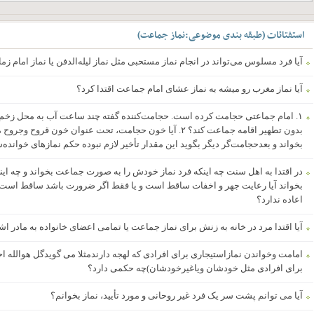
استفتائات
(
طبقه بندی موضوعی
:
نماز جماعت
)
آیا فرد مسلوس می‌تواند در انجام نماز مستحبی مثل نماز لیله‌الدفن یا نماز امام زم
آیا نماز مغرب رو میشه به نماز عشای امام جماعت اقتدا کرد؟
۱. امام جماعتی حجامت کرده است. حجامت‌کننده گفته چند ساعت آب به محل زخم نر
بخواند و بعدحجامت‌گر دیگر بگوید این مقدار تأخیر لازم نبوده حکم نمازهای خواند
در اقتدا به اهل سنت چه اینکه فرد نماز خودش را به صورت جماعت بخواند و چه اینکه 
بخواند آیا رعایت جهر و اخفات ساقط است و یا فقط اگر ضرورت باشد ساقط است
اعاده ندارد؟
آیا اقتدا مرد در خانه به زنش برای نماز جماعت یا تمامی اعضای خانواده به مادر اش
امامت وخواندن نمازاستیجاری برای افرادی که لهجه دارندمثلا می گویدگل هوالله ا
برای افرادی مثل خودشان ویاغیرخودشان)چه حکمی دارد؟
آیا می توانم پشت سر یک فرد غیر روحانی و مورد تأیید، نماز بخوانم؟