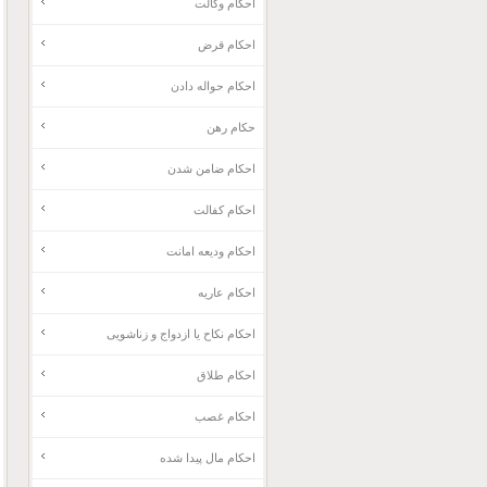
احکام وکالت
احکام قرض
احکام حواله دادن
حکام رهن
احکام ضامن شدن
احکام کفالت
احکام ودیعه امانت
احکام عاریه
احکام نکاح یا ازدواج و زناشویی
احکام طلاق
احکام غصب
احکام مال پیدا شده