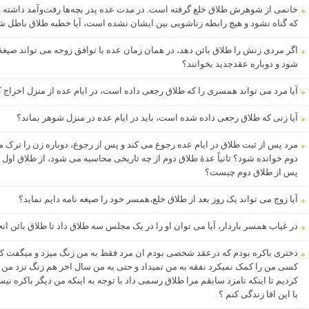
خانمی از شوهرش طلاق خلع گرفته است. در مدت عده پدر بچه‌ها رفت‌وآمد داشته و خ
که گناه نشود و هیچ رابطه زناشویی بین ایشان نشده است، آیا خطبه طلاق باطل شد
اگر مردی زنش را طلاق بائن دهد، در همان زمان عده با توافق زوجه می تواند صیغۀ ا
شود و دوباره عقدجدید بخوانند؟
آیا مرد می تواند همسری را که طلاق رجعی داده است، در ایام عده از منزل اخراج ک
آیا زنی که طلاق رجعی داده شده است، باید در ایام عده در منزل شوهر بماند؟
مرد پس از ثبت طلاق در ایام عده رجوع می کند و پس از رجوع، دوباره زن را ترک می ک
دوم خوانده شود؟ ثانیاً عدۀ طلاق دوم از چه تاریخی محاسبه می شود، از طلاق اول ی
پس از طلاق دوم چیست؟
آیا زوج می تواند یک روز بعد از طلاق خلع،همسر خود را صیغه نامه دایم نماید؟
در غیاب همسر باردار، آیا می توان او را در یک مجلس سه طلاق داد تا طلاق بائن ان
دختری باکره بودم که درعقد شخصی بودم ان مرد فقط به من زنگ میزد و میگفت که ت
کسی من را کمک نمیکرد نفقه به من نمیداد و حتی به من سال اخر هم زنگ نزد من د
کردیم تا اینکه نامزد سابقم مرا طلاق رسمی داد با توجه به اینکه من دیگر باکره نی
با این اقا زندگی کنم ؟