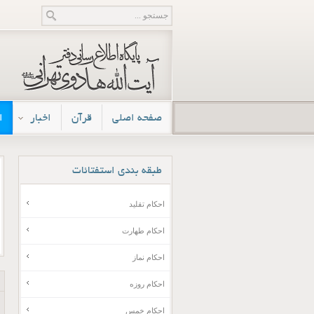
صفحه اصلی
قرآن
اخبار
ا
طبقه
بندی استفتائات
احکام تقلید
احکام طهارت
احکام نماز
احکام روزه
احکام خمس