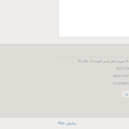
8
ما
نمایش Rss