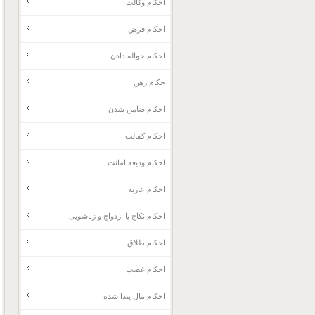
احکام وکالت
احکام قرض
احکام حواله دادن
حکام رهن
احکام ضامن شدن
احکام کفالت
احکام ودیعه امانت
احکام عاریه
احکام نکاح یا ازدواج و زناشویی
احکام طلاق
احکام غصب
احکام مال پیدا شده