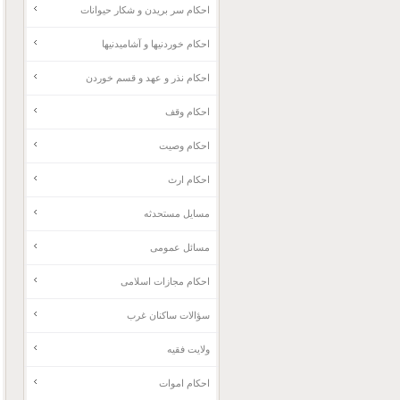
احکام سر بریدن و شکار حیوانات
احکام خوردنیها و آشامیدنیها
احکام نذر و عهد و قسم خوردن
احکام وقف
احکام وصیت
احکام ارث
مسایل مستحدثه
مسائل عمومی
احکام مجازات اسلامی
سؤالات ساکنان غرب
ولایت فقیه
احکام اموات