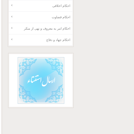
احکام اخلاقی
احکام قضاوت
احکام امر به معروف و نهی از منکر
احکام جهاد و دفاع