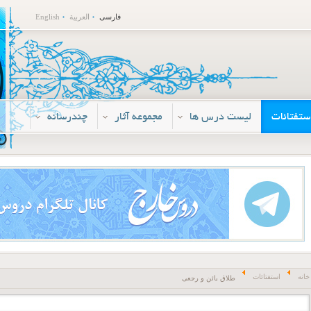
فارسی
العربية
English
ستفتائات
لیست درس ها
مجموعه آثار
چندرسانه
خانه
استفتائات
طلاق بائن و رجعی