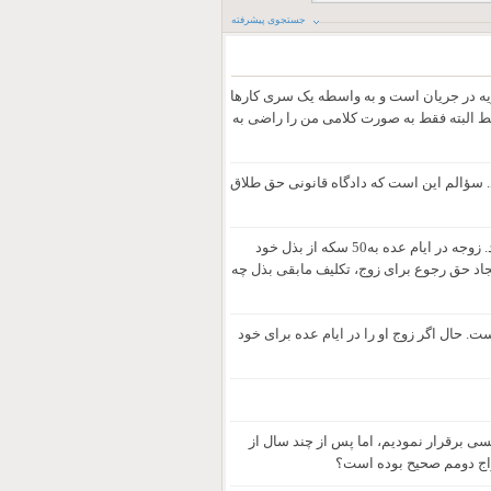
جستجوی پیشرفته
ودید: چون هنوز پرونده مهریه در جریان است و به واسطه یک سری کارها
ط البته فقط به صورت کلامی من را راضی به
 می‌شود. سؤالم این است که دادگاه قانونی حق طلاق
مهریه زوجه‌ای500سکه بوده است. زوجه 450 سکه را می‌بخشد و طلاق خلع می‌گیرد. زوجه در ایام عده به50 سکه از بذل خود
جاد حق رجوع برای زوج، تکلیف مابقی بذل چه
 حال اگر زوج او را در ایام عده برای خود
سی برقرار نمودیم، اما پس از چند سال از
دواج دومم صحیح بوده است؟