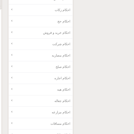
احکام زکات
احکام حج
احکام خرید و فروش
احکام شرکت
احکام مضاربه
احکام صلح
احکام اجاره
احکام هبه
احکام جعاله
احکام مزارعه
احکام مساقات