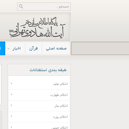
صفحه اصلی
قرآن
اخبار
ا
طبقه
بندی استفتائات
احکام تقلید
احکام طهارت
احکام نماز
احکام روزه
احکام خمس