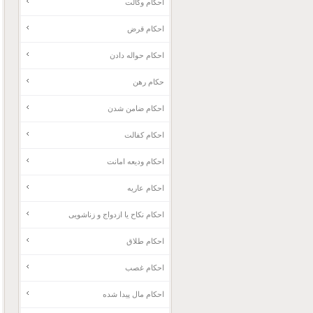
احکام وکالت
احکام قرض
احکام حواله دادن
حکام رهن
احکام ضامن شدن
احکام کفالت
احکام ودیعه امانت
احکام عاریه
احکام نکاح یا ازدواج و زناشویی
احکام طلاق
احکام غصب
احکام مال پیدا شده