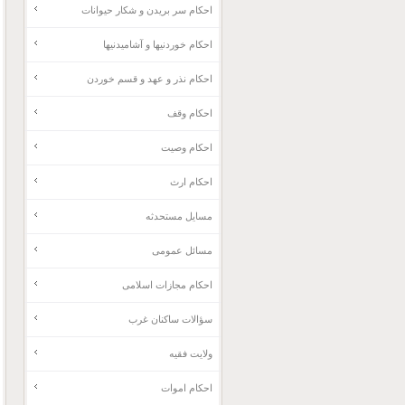
احکام سر بریدن و شکار حیوانات
احکام خوردنیها و آشامیدنیها
احکام نذر و عهد و قسم خوردن
احکام وقف
احکام وصیت
احکام ارث
مسایل مستحدثه
مسائل عمومی
احکام مجازات اسلامی
سؤالات ساکنان غرب
ولایت فقیه
احکام اموات