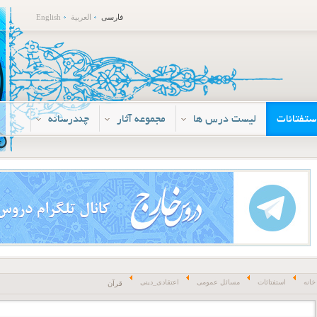
فارسی
العربية
English
ستفتائات
لیست درس ها
مجموعه آثار
چندرسانه
خانه
استفتائات
مسائل عمومی
اعتقادی_دینی
قرآن