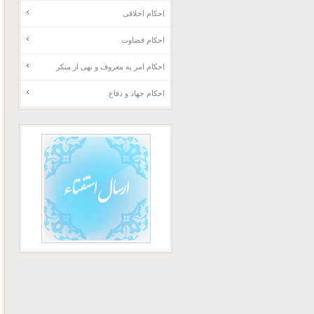
احکام اخلاقی
احکام قضاوت
احکام امر به معروف و نهی از منکر
احکام جهاد و دفاع