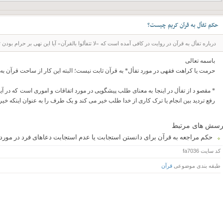
حکم تفأل به قرآن کریم چیست؟
درباره تفأل به قرآن در روایت در کافی آمده است که «لا تتفألوا بالقرآن» آیا این نهی بر حرام بودن
باسمه تعالی
حرمت یا کراهت فقهی در مورد تفأل* به قرآن ثابت نیست؛ البته این کار از ساحت قرآن به 
* مقصو د از تفأل در اینجا به معنای طلب پیشگویی در مورد اتفاقات و اموری است که در آین
رفع تردید بین انجام یا ترک کاری از خدا طلب خیر می کند و یک طرف را به عنوان اینکه خی
رسش های مرتبط
حکم مراجعه به قرآن برای دانستن استجابت یا عدم استجابت دعاهای فرد در مو
کد سایت
fa7036
طبقه بندی موضوعی
قرآن