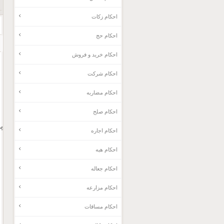
احکام زکات
احکام حج
احکام خرید و فروش
احکام شرکت
احکام مضاربه
احکام صلح
پ
احکام اجاره
احکام هبه
احکام جعاله
احکام مزارعه
احکام مساقات