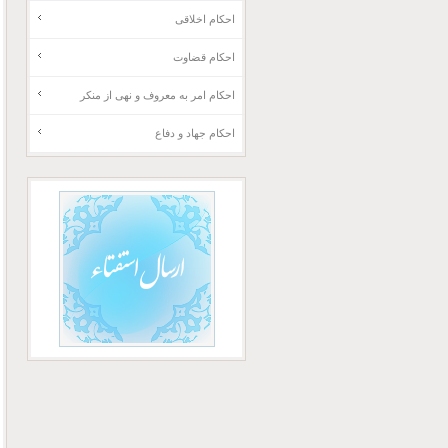
احکام اخلاقی
احکام قضاوت
احکام امر به معروف و نهی از منکر
احکام جهاد و دفاع