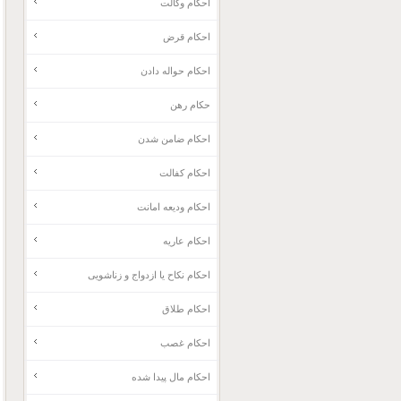
احکام وکالت
احکام قرض
احکام حواله دادن
حکام رهن
احکام ضامن شدن
احکام کفالت
احکام ودیعه امانت
احکام عاریه
احکام نکاح یا ازدواج و زناشویی
احکام طلاق
احکام غصب
احکام مال پیدا شده