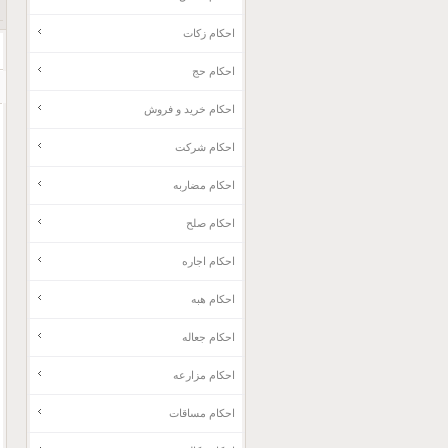
احکام زکات
احکام حج
احکام خرید و فروش
احکام شرکت
احکام مضاربه
احکام صلح
احکام اجاره
احکام هبه
احکام جعاله
احکام مزارعه
احکام مساقات