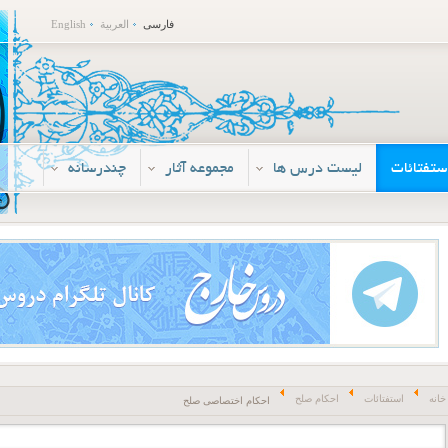
فارسی
العربية
English
ستفتائات
لیست درس ها
مجموعه آثار
چندرسانه
خانه
استفتائات
احکام صلح
احکام اختصاصی صلح