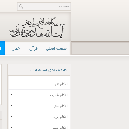
صفحه اصلی
قرآن
اخبار
ا
طبقه
بندی استفتائات
احکام تقلید
احکام طهارت
احکام نماز
احکام روزه
احکام خمس