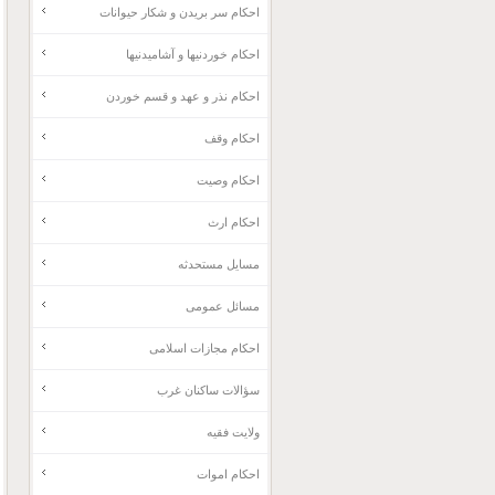
احکام سر بریدن و شکار حیوانات
احکام خوردنیها و آشامیدنیها
احکام نذر و عهد و قسم خوردن
احکام وقف
احکام وصیت
احکام ارث
مسایل مستحدثه
مسائل عمومی
احکام مجازات اسلامی
سؤالات ساکنان غرب
ولایت فقیه
احکام اموات