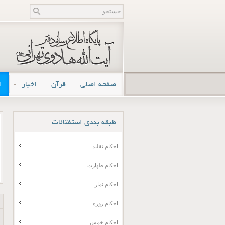
صفحه اصلی
قرآن
اخبار
ا
طبقه
بندی استفتائات
احکام تقلید
احکام طهارت
احکام نماز
احکام روزه
احکام خمس