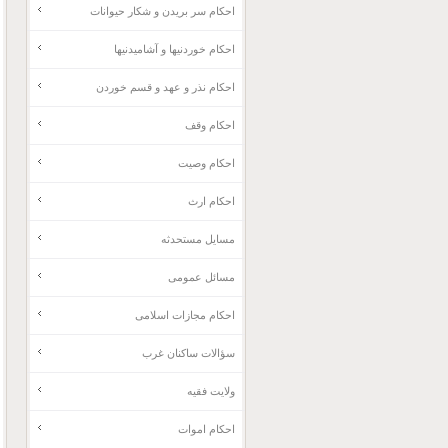
احکام سر بریدن و شکار حیوانات
احکام خوردنیها و آشامیدنیها
احکام نذر و عهد و قسم خوردن
احکام وقف
احکام وصیت
احکام ارث
مسایل مستحدثه
مسائل عمومی
احکام مجازات اسلامی
سؤالات ساکنان غرب
ولایت فقیه
احکام اموات