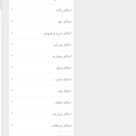
احکام زکات
احکام حج
احکام خرید و فروش
احکام شرکت
احکام مضاربه
احکام صلح
احکام اجاره
احکام هبه
احکام جعاله
احکام مزارعه
احکام مساقات