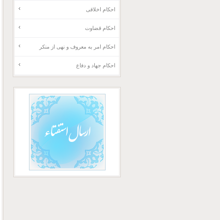
احکام اخلاقی
احکام قضاوت
احکام امر به معروف و نهی از منکر
احکام جهاد و دفاع