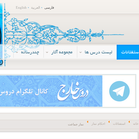
فارسی
العربية
English
ستفتائات
لیست درس ها
مجموعه آثار
چندرسانه
خانه
استفتائات
احکام نماز
نماز جماعت