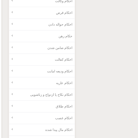
احکام وکالت
احکام قرض
احکام حواله دادن
حکام رهن
احکام ضامن شدن
احکام کفالت
احکام ودیعه امانت
احکام عاریه
احکام نکاح یا ازدواج و زناشویی
احکام طلاق
احکام غصب
احکام مال پیدا شده