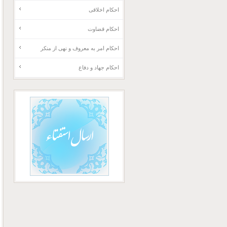
احکام اخلاقی
احکام قضاوت
احکام امر به معروف و نهی از منکر
احکام جهاد و دفاع