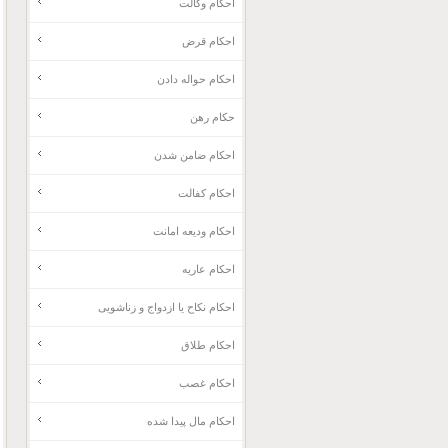
احکام وکالت
احکام قرض
احکام حواله دادن
حکام رهن
احکام ضامن شدن
احکام کفالت
احکام ودیعه امانت
احکام عاریه
احکام نکاح یا ازدواج و زناشویی
احکام طلاق
احکام غصب
احکام مال پیدا شده