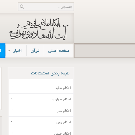
صفحه اصلی
قرآن
اخبار
ا
طبقه
بندی استفتائات
احکام تقلید
احکام طهارت
احکام نماز
احکام روزه
احکام خمس