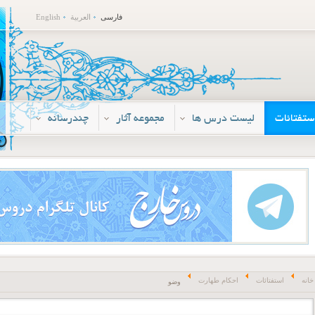
فارسی
العربية
English
ستفتائات
لیست درس ها
مجموعه آثار
چندرسانه
خانه
استفتائات
احکام طهارت
وضو