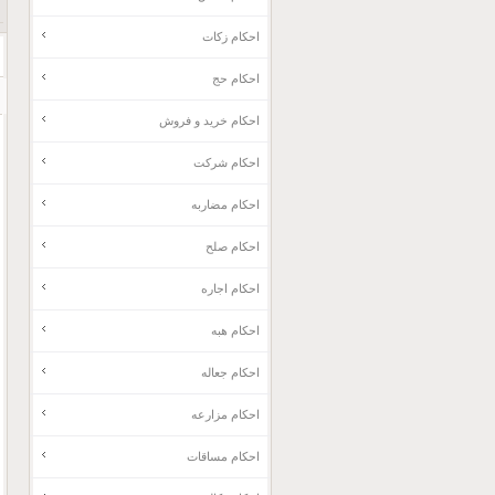
احکام زکات
احکام حج
احکام خرید و فروش
احکام شرکت
احکام مضاربه
احکام صلح
احکام اجاره
احکام هبه
احکام جعاله
احکام مزارعه
احکام مساقات