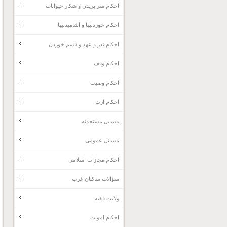
احکام سر بریدن و شکار حیوانات
احکام خوردنیها و آشامیدنیها
احکام نذر و عهد و قسم خوردن
احکام وقف
احکام وصیت
احکام ارث
مسایل مستحدثه
مسائل عمومی
احکام مجازات اسلامی
سؤالات ساکنان غرب
ولایت فقیه
احکام اموات