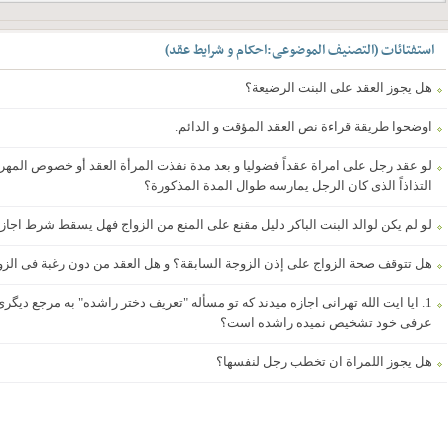
استفتائات
(
التصنیف الموضوعی
:
احکام و شرایط عقد
)
هل یجوز العقد على البنت الرضیعة؟
اوضحوا طریقة قراءة نص العقد المؤقت و الدائم.
لو عقد رجل على امراة عقداً فضولیا و بعد مدة نفذت المرأة العقد أو خصوص المهر 
التذاذاً الذی کان الرجل یمارسه طوال المدة المذکورة؟
لو لم یکن لوالد البنت الباکر دلیل مقنع على المنع من الزواج فهل یسقط شرط اجازته
هل تتوقف صحة الزواج على إذن الزوجة السابقة؟ و هل العقد من دون رغبة فی الزوا
عرفی خود تشخیص نمیده راشده است؟
هل یجوز اللمراة ان تخطب رجل لنفسها؟