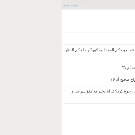
بحث متقدم
فما هو حکم العقد المذکور؟ و ما حکم النظر
 أم لا؟
ج صحیح أم لا؟
1. ایا ایت الله تهرانی اجازه میدند که تو مسأله "تعریف دختر راشده" به مرجع دیگری رجوع کرد؟ 2. ایا دختر که کفؤ شرعی و