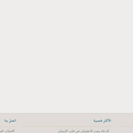
الأكثر شعبية
اتصل بنا
العنوان: قم، شارع 55 متري عمار ، رز
الدعاء يبعث الاطمئنان في قلب الإنسان